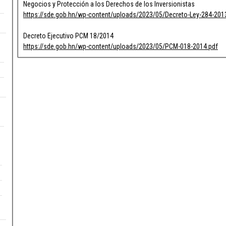
Negocios y Protección a los Derechos de los Inversionistas
https://sde.gob.hn/wp-content/uploads/2023/05/Decreto-Ley-284-201
Decreto Ejecutivo PCM 18/2014
https://sde.gob.hn/wp-content/uploads/2023/05/PCM-018-2014.pdf